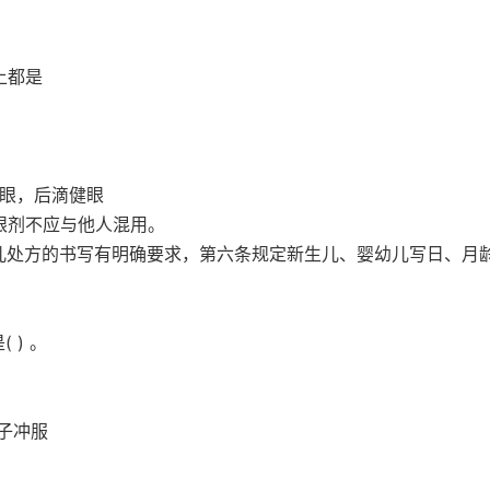
以上都是
患眼，后滴健眼
滴眼剂不应与他人混用。
对小儿处方的书写有明确要求，第六条规定新生儿、婴幼儿写日、月
 ) 。
子冲服