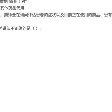
做到“四查十对”
择其他药品代用
时，药师要在询问评估患者的症状以及目前正在使用的药品、患
述说法不正确的是（ ）。
）