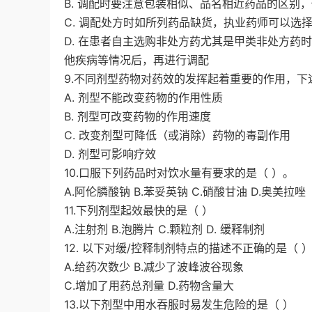
B. 调配时要注意包装相似、品名相近药品的区别，
C. 调配处方时如所列药品缺货，执业药师可以选
D. 在患者自主选购非处方药尤其是甲类非处方药
他疾病等情况后，再进行调配
9.不同剂型药物对药效的发挥起着重要的作用，下
A. 剂型不能改变药物的作用性质
B. 剂型可改变药物的作用速度
C. 改变剂型可降低（或消除）药物的毒副作用
D. 剂型可影响疗效
10.口服下列药品时对饮水量有要求的是（ ）。
A.阿伦膦酸钠 B.苯妥英钠 C.硝酸甘油 D.奥美拉唑
11.下列剂型起效最快的是（ ）
A.注射剂 B.泡腾片 C.颗粒剂 D. 缓释制剂
12. 以下对缓/控释制剂特点的描述不正确的是（ 
A.给药次数少 B.减少了波峰波谷现象
C.增加了用药总剂量 D.药物含量大
13.以下剂型中用水吞服时易发生危险的是（ ）