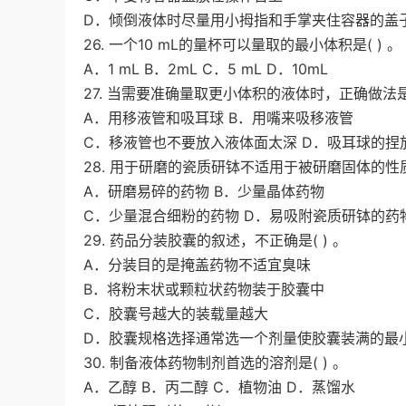
D．倾倒液体时尽量用小拇指和手掌夹住容器的盖
26. 一个10 mL的量杯可以量取的最小体积是( ) 。
A．1 mL B．2mL C．5 mL D．10mL
27. 当需要准确量取更小体积的液体时，正确做法是(
A．用移液管和吸耳球 B．用嘴来吸移液管
C．移液管也不要放入液体面太深 D．吸耳球的捏
28. 用于研磨的瓷质研钵不适用于被研磨固体的性质
A．研磨易碎的药物 B．少量晶体药物
C．少量混合细粉的药物 D．易吸附瓷质研钵的药
29. 药品分装胶囊的叙述，不正确是( ) 。
A．分装目的是掩盖药物不适宜臭味
B．将粉末状或颗粒状药物装于胶囊中
C．胶囊号越大的装载量越大
D．胶囊规格选择通常选一个剂量使胶囊装满的最
30. 制备液体药物制剂首选的溶剂是( ) 。
A．乙醇 B．丙二醇 C．植物油 D．蒸馏水