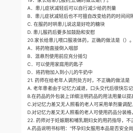
19．家长给患儿服药,正确的做法是( ) 。
A．患儿症状减轻后可以自行减少给药剂量
B．患儿症状减轻后也不可擅自改变给药的时间间
C. 在服药时哄患儿说这是好吃的糖块
D. 患儿服药后要多加鼓励和安慰
20.家长给患儿喂口服液体药，正确的做法是（）
A．将药物直接倒入咽部
B．混悬剂使用前应充分摇匀
C．可以使用家庭用的匙子
D．将药物加入到小儿的牛奶中
21. 药师在给老年人调剂处方时，不正确的做法是（
A. 老年患者由于记忆力减退，口头交代后很快忘
B.在药品的外包装上详细注明药品的用法用量以提
C.对记忆力差又无人照看的老人可采用单剂量调
D.对记忆力差又无人照看的老人可使用药品分装
22. 药师对于妊娠期和哺乳期妇女的用药指导，不
A.药品说明书标明：“怀孕妇女服用本品是否安全