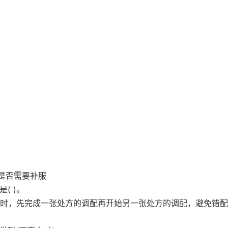
是否需要补服
( )。
方时，先完成一张处方的调配再开始另一张处方的调配，避免错