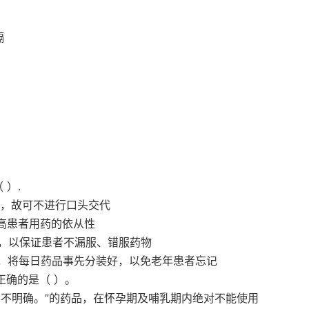
隔
。
 ）.
记，故可不进行口头交代
高患者用药的依从性
配，以保证患者不漏服、错服药物
格，将每日药品事先分装好，以免老年患者忘记
正确的是（ ）。
尚不明确。”的药品，在怀孕期及哺乳期内绝对不能使用