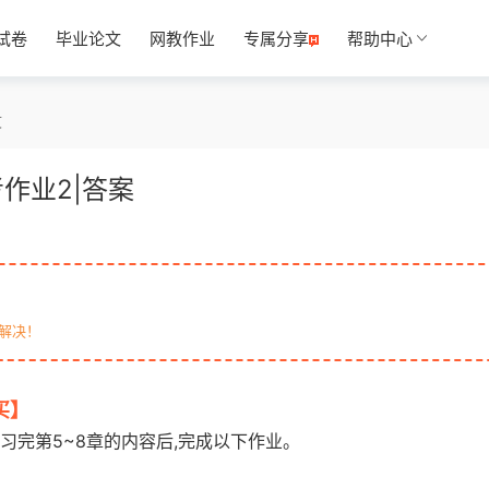
试卷
毕业论文
网教作业
专属分享
帮助中心
文
作业2|答案
解决！
买】
otiku.net 欧题库 收集整理
习完第5~8章的内容后,完成以下作业。