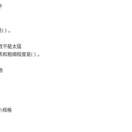
子
 ) 。
放不能太猛
和粗细程度是( ) 。
物
小规格