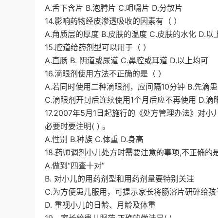
A.舌下含片 B.泡腾片 C.咀嚼片 D.分散片
14.影响药物经皮渗透吸收的因素有（ ）
A.角质层的厚度 B.皮肤的温度 C.皮肤的水化 D.
15.腔道给药剂型可以用于（ ）
A.直肠 B. 阴道或尿道 C.鼻腔或耳道 D.以上均可
16.滴眼剂使用方法不正确的是（ ）
A.若同时使用二种滴眼剂，应间隔10分钟 B.先滴
C.滴眼剂开封后连续使用1个月后应不再使用 D.
17.2007年5月1日起施行的《处方管理办法》
必要时要注明( ) 。
A.性别 B.种族 C.体重 D.身高
18.药师调剂小儿处方时需要注意的事项,不正确的是(
A.做到“四查十对”
B. 对小儿的用药剂型和用药剂量要特别关注
C.为方便患儿服用，可提示家长将肠溶片研碎给孩
D. 重视小儿的日龄、月龄及体重