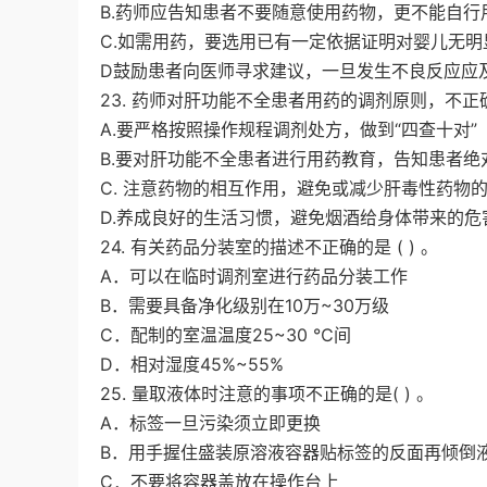
B.药师应告知患者不要随意使用药物，更不能自行
C.如需用药，要选用已有一定依据证明对婴儿无
D鼓励患者向医师寻求建议，一旦发生不良反应应
23. 药师对肝功能不全患者用药的调剂原则，不正
A.要严格按照操作规程调剂处方，做到“四查十对”
B.要对肝功能不全患者进行用药教育，告知患者
C. 注意药物的相互作用，避免或减少肝毒性药物
D.养成良好的生活习惯，避免烟酒给身体带来的危
24. 有关药品分装室的描述不正确的是 ( ) 。
A．可以在临时调剂室进行药品分装工作
B．需要具备净化级别在10万~30万级
C．配制的室温温度25~30 ℃间
D．相对湿度45%~55%
25. 量取液体时注意的事项不正确的是( ) 。
A．标签一旦污染须立即更换
B．用手握住盛装原溶液容器贴标签的反面再倾倒
C．不要将容器盖放在操作台上