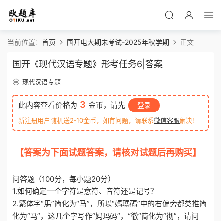
当前位置：
首页
国开电大期未考试-2025年秋学期
正文
国开《现代汉语专题》形考任务6|答案
现代汉语专题
3
此内容查看价格为
金币，请先
登录
新注册用户随机送2-10金币，如有问题，请联系
微信客服
解决！
【答案为下面试题答案，请核对试题后再购买】
o
tiku.net 欧题库 收集整理
问答题（100分，每小题20分）
1.如何确定一个字符是意符、音符还是记号？
2.繁体字“馬”简化为“马”，所以“媽瑪碼”中的右偏旁都类推简
化为“马”，这几个字写作“妈玛码”，“徹”简化为“彻”，请问