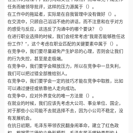
任务而被领导批评，这样的压力源属于（）。
在工作中的拖延者，实际是在自我管理中没有做好（）。
在交流中，只顾自己滔滔不绝的讲话，而不注意和在乎对方
的感受与反应，这违反了沟通中的哪个要诀？（）
在进行职业选择的时候，我们会经常考虑“我是否能够胜任这
份工作？”，这个考虑在职业匹配的关键要素中属于（）。
在竞争中，我们要尽量避免产生妒忌的心理，否则会让我们
的行为失控，甚至是走极端。
在竞争中，我们要学会释放压力，所以在竞争中一旦失利，
我们可以把过错全部推给别人。
在竞争中，我们要学会一定的技巧才能在竞争中取胜，比如
可以通过捷径或依靠他人走向成功。
在竞争中，应对外界变化的唯一方法是（）。
在就业的时候，我们应该先考虑大公司、事业单位、国企，
对于那些小公司能不去就选择不去，因为小公司不稳定，没
有发展机会。
在抗日初期，毛泽东带领农民翻身闹革命，建立了红色政
权，根据霍兰德的六角形模型，毛泽东属于哪种类型的人