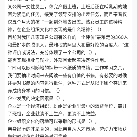
某公司一女性员工，休完产假上班，上班后还在哺乳期的她
因为紧急的任务，接受了领导安排的出差任务，而且带着仅
仅五个月大的孩子一起到外地去出差。该女员工的这种精
神，在企业组织文化中表现的是什么精神？（）
目前对我国几家知名公司有这样的一个评价“最难走的360人
和最好走的腾讯人，最难挖的阿里人和最好挖的百度人。”这
种评价或说法，充分体现了一个公司的（）。
能否实现择业与就业，外部因素起着决定性作用。
平时可以随时随地的携带一本纸质的书籍，工作学习之余，
我们要抽出时间来去阅读一些有价值的书籍，有必要的时候
还要对书籍的内容进行批注，这种方式是从以下哪个突进来
养成终身学习的习惯。（）
企业发展的决定因素是（）。
企业是一个经济组织，班组是企业里最小的效益单位，离开
了班组，企业就谈不上生产，更谈不上效益。
企业组织文化的落地可以采取的形式是（）。
亲身经历的才是真的，因此亲自从人才市场、劳动力市场获
取的就业信息就是绝对可靠的。