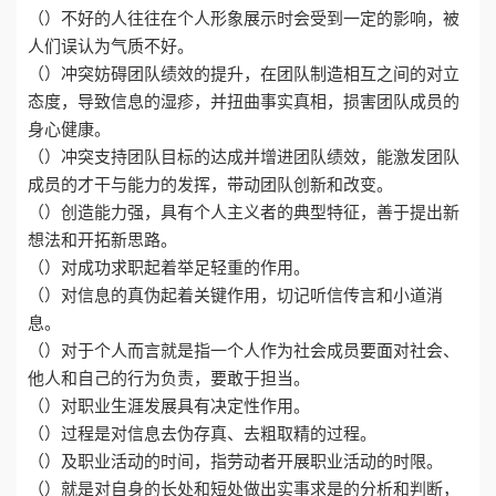
（）不好的人往往在个人形象展示时会受到一定的影响，被
人们误认为气质不好。
（）冲突妨碍团队绩效的提升，在团队制造相互之间的对立
态度，导致信息的湿疹，并扭曲事实真相，损害团队成员的
身心健康。
（）冲突支持团队目标的达成并增进团队绩效，能激发团队
成员的才干与能力的发挥，带动团队创新和改变。
（）创造能力强，具有个人主义者的典型特征，善于提出新
想法和开拓新思路。
（）对成功求职起着举足轻重的作用。
（）对信息的真伪起着关键作用，切记听信传言和小道消
息。
（）对于个人而言就是指一个人作为社会成员要面对社会、
他人和自己的行为负责，要敢于担当。
（）对职业生涯发展具有决定性作用。
（）过程是对信息去伪存真、去粗取精的过程。
（）及职业活动的时间，指劳动者开展职业活动的时限。
（）就是对自身的长处和短处做出实事求是的分析和判断，