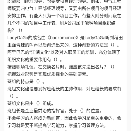
职能部门经理领导，也要受项目经理领导。例如，电气工程
师既要归电气工程部经理领导，又要由所在项目的项目经理
安排工作。有些人只为一个项目工作，有些人则分时间段在
几个不同的项目中工作着。则A公司属于哪种项目组织结
构？（）
LadyGaGa的成名曲《badromance》是LadyGaGa听到稻田
里面青蛙的叫声以后创造出来的，这种创新的方法是（）。
阿里巴巴的“江湖文化”以及对入职员工的培训，充分体现了
组织文化的重要作用有（）。
按照职场礼仪，在交换名片时，谁应该先递出名片？（）
把握就业形势是实现优质择业的基础要素。
班组的特点是（）。
班组文化建设要发挥班组长的主帅作用，对班组长的要求有
（）。
班组文化是由（）组成。
班组长是企业最前沿的指挥官，处于（）的位置。
不会学习的人将成为新闻盲，因此会学习是至关重要的，会
学习就是要不断提高学习能力，掌握学习管理方法。