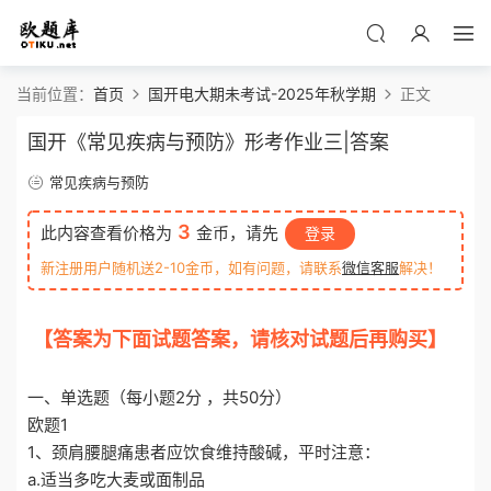
当前位置：
首页
国开电大期未考试-2025年秋学期
正文
国开《常见疾病与预防》形考作业三|答案
常见疾病与预防
3
此内容查看价格为
金币，请先
登录
新注册用户随机送2-10金币，如有问题，请联系
微信客服
解决！
【答案为下面试题答案，请核对试题后再购买】
o
tiku.net 欧题库 收集整理
一、单选题（每小题2分 ，共50分）
欧题1
1、颈肩腰腿痛患者应饮食维持酸碱，平时注意：
a.适当多吃大麦或面制品