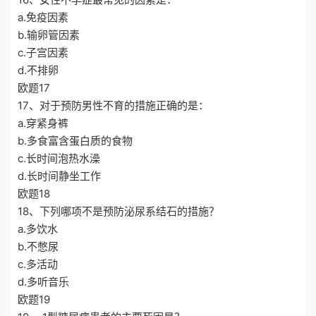
a.免疫因素
b.输卵管因素
c.子宫因素
d.不排卵
欧题17
17、对于预防男性不育的措施正确的是：
a.穿紧身裤
b.多食富含蛋白质的食物
c.长时间泡热水澡
d.长时间静坐工作
欧题18
18、下列哪项不是预防泌尿系结石的措施？
a.多饮水
b.不憋尿
c.多活动
d.多听音乐
欧题19