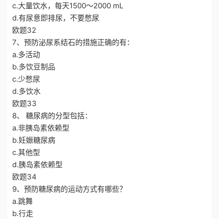
c.大量饮水，每天1500～2000 mL
d.有尿意即排尿，不要憋尿
欧题32
7、预防泌尿系结石的措施正确的有：
a.多活动
b.多饮豆制品
c.少憋尿
d.多饮水
欧题33
8、 糖尿病的分型包括：
a.非胰岛素依赖型
b.妊娠糖尿病
c.其他型
d.胰岛素依赖型
欧题34
9、预防糖尿病的运动方式有哪些？
a.跳舞
b.行走