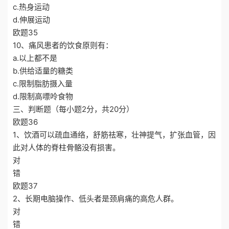
c.热身运动
d.伸展运动
欧题35
10、痛风患者的饮食原则有：
a.以上都不是
b.供给适量的糖类
c.限制脂肪摄入量
d.限制高嘌呤食物
三、判断题（每小题2分，共20分）
欧题36
1、饮酒可以疏血通络，舒筋祛寒，壮神提气，扩张血管，因
此对人体的脊柱骨骼没有损害。
对
错
欧题37
2、长期电脑操作、低头者是颈肩痛的高危人群。
对
错