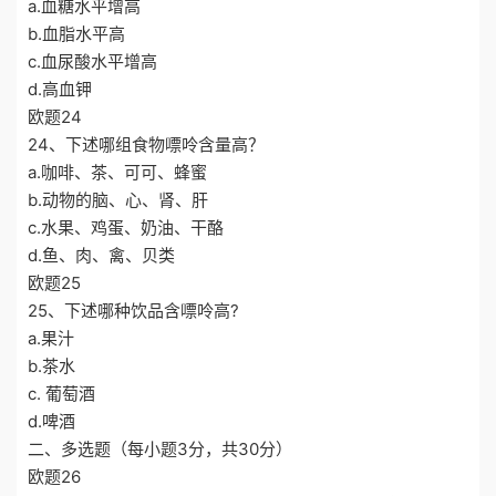
a.血糖水平增高
b.血脂水平高
c.血尿酸水平增高
d.高血钾
欧题24
24、下述哪组食物嘌呤含量高？
a.咖啡、茶、可可、蜂蜜
b.动物的脑、心、肾、肝
c.水果、鸡蛋、奶油、干酪
d.鱼、肉、禽、贝类
欧题25
25、下述哪种饮品含嘌呤高?
a.果汁
b.茶水
c. 葡萄酒
d.啤酒
二、多选题（每小题3分，共30分）
欧题26