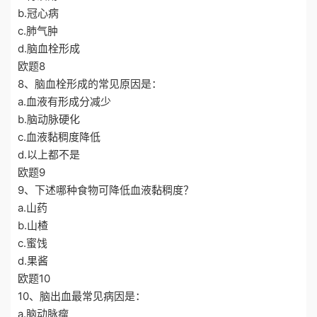
b.冠心病
c.肺气肿
d.脑血栓形成
欧题8
8、脑血栓形成的常见原因是：
a.血液有形成分减少
b.脑动脉硬化
c.血液黏稠度降低
d.以上都不是
欧题9
9、下述哪种食物可降低血液黏稠度？
a.山药
b.山楂
c.蜜饯
d.果酱
欧题10
10、脑出血最常见病因是：
a.脑动脉瘤