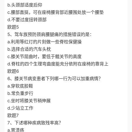
b.头颈部适度后仰
c.腰部直挺，可在座椅腰背部近腰围处放一个腰垫
d.不要过度扭转颈部
欧题5
5、驾车族预防颈肩腰腿痛的措施错误的是：
a.利用等红灯的片刻做一些脊柱保健操
b.选择合适的汽车头枕
c.膝关节屈曲时，要低于髋关节的高度
d.脊柱的四个生理弯曲度能充分依附在座椅的靠背上
欧题6
6、膝关节病变患者下列哪一行为可以加重病情？
a.穿软底胶鞋
b.常负重步行
c.坐时将膝关节稍伸展
d.少站立工作
欧题7
7、下述哪种疾病致残率高？
a.胃溃疡