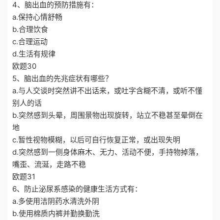
4、脑出血的预防措施有：
a.保持心情舒畅
b.合理饮食
c.合理运动
d.生活有规律
欧题30
5、脑出血的先兆症状有哪些？
a.与人交谈时突然讲不出话来，或吐字含糊不清，或听不懂
别人的话
b.突然感到头晕，周围景物出现旋转，站立不稳甚至晕倒在
地
c.暂性视物模糊，以后可自行恢复正常，或出现失明
d.突然感到一侧身体麻木、无力、活动不便，手持物掉落，
嘴歪、流涎，走路不稳
欧题31
6、防止泌尿系感染的健康生活方式有：
a.多使用洁阴药水清洗外阴
b.使用棉质内裤并勤换勤洗