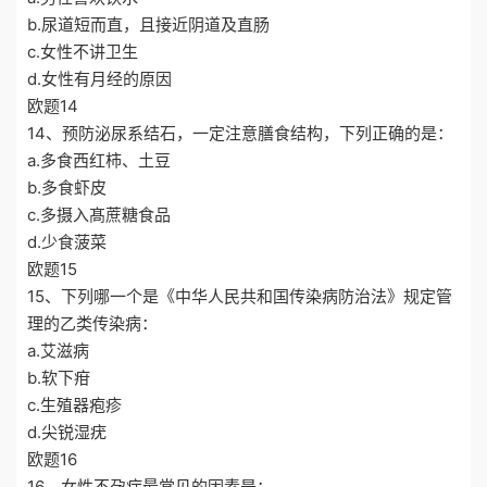
b.尿道短而直，且接近阴道及直肠
c.女性不讲卫生
d.女性有月经的原因
欧题14
14、预防泌尿系结石，一定注意膳食结构，下列正确的是：
a.多食西红柿、土豆
b.多食虾皮
c.多摄入髙蔗糖食品
d.少食菠菜
欧题15
15、下列哪一个是《中华人民共和国传染病防治法》规定管
理的乙类传染病：
a.艾滋病
b.软下疳
c.生殖器疱疹
d.尖锐湿疣
欧题16
16、女性不孕症最常见的因素是：