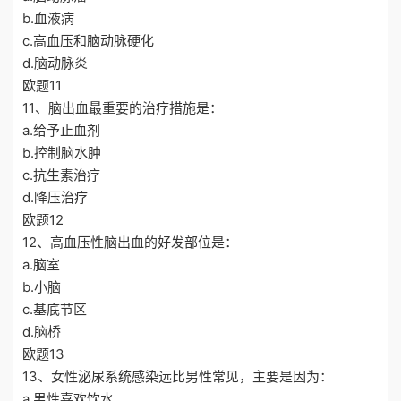
b.血液病
c.高血压和脑动脉硬化
d.脑动脉炎
欧题11
11、脑出血最重要的治疗措施是：
a.给予止血剂
b.控制脑水肿
c.抗生素治疗
d.降压治疗
欧题12
12、高血压性脑出血的好发部位是：
a.脑室
b.小脑
c.基底节区
d.脑桥
欧题13
13、女性泌尿系统感染远比男性常见，主要是因为：
a.男性喜欢饮水