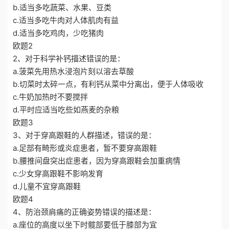
b.适当多吃蔬菜、水果、豆类
c.适当多吃牛肉对人体肌肉有益
d.适当多吃鸡肉，少吃猪肉
欧题2
2、对于科学补钙描述错误的是：
a.菠菜先用热水浸泡片刻以溶去草酸
b.切菜时太碎一点，有利钙从菜中分离出，便于人体吸收
c.牛奶加热时不要搅拌
d.平时应适当吃些如燕麦的杂粮
欧题3
3、对于穿高跟鞋的人群描述，错误的是：
a.足部有畸形或炎症患者，暂不要穿高跟鞋
b.腰推间盘突出症患者，因为穿高跟鞋会加重病情
c.少女穿高跟鞋不影响发育
d.儿童不宜穿高跟鞋
欧题4
4、防治颈肩痛的正确姿势错误的描述是：
a.座位的高度以坐下时髋部要低于膝部为宜