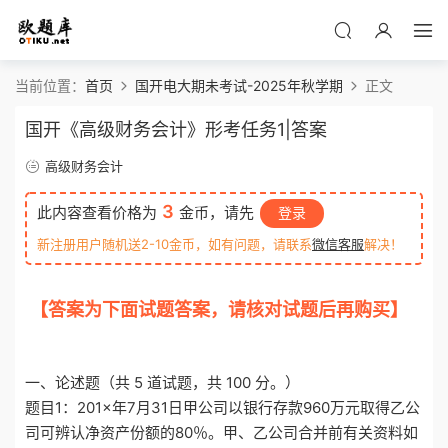
当前位置：
首页
国开电大期未考试-2025年秋学期
正文
国开《高级财务会计》形考任务1|答案
高级财务会计
3
此内容查看价格为
金币，请先
登录
新注册用户随机送2-10金币，如有问题，请联系
微信客服
解决！
【答案为下面试题答案，请核对试题后再购买】
o
tiku.net 欧题库 收集整理
一、论述题（共 5 道试题，共 100 分。）
题目1：201×年7月31日甲公司以银行存款960万元取得乙公
司可辨认净资产份额的80％。甲、乙公司合并前有关资料如