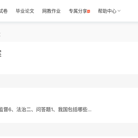
试卷
毕业论文
网教作业
专属分享
帮助中心
文
案
律监督6、法治二、问答题1、我国包括哪些…