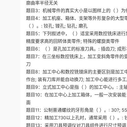
廓曲率半径无关
题目3：机械零件的真实大小是以图样上的（ ）为依据
题目4：加工机座、箱体、支架等外形复杂的大型
（ ）。: 铰孔; 镗孔; 钻孔; 磨孔
题目5：下列叙述中，（ ）适宜采用数控铣床进行加
精度要求高的回转体类零件; 特殊的螺旋类零件
题目6：（ ）是孔加工的标准刀具。: 插齿刀; 成形车
题目7：在三坐标数控铣床上，加工变斜角零件的变斜角
刀
题目8：加工中心和数控铣镗床的主要区别是加工中
作台; 装有刀库并能自动换刀; 加工中心能进行多
题目9：立式加工中心是指（ ）的加工中心。: 主轴
题目10：在加工中心上加工箱体，一般一次安装能（ 
面
题目11：公制普通螺纹的牙形角是（ ）。: 30?; 55?; 
题目12：精加工?30以上孔时，通常采用（ ）。: 铰孔
题目13：采用刀具预调仪对刀具组件进行尺寸预调，主