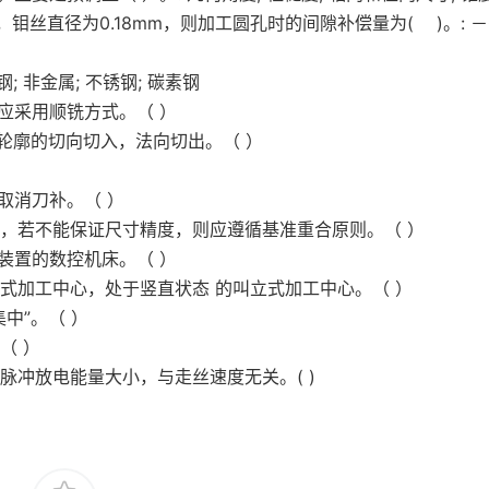
钼丝直径为0.18mm，则加工圆孔时的间隙补偿量为( )。: －0.
 非金属; 不锈钢; 碳素钢
应采用顺铣方式。（ ）
轮廓的切向切入，法向切出。（ ）
取消刀补。（ ）
时，若不能保证尺寸精度，则应遵循基准重合原则。（ ）
装置的数控机床。（ ）
式加工中心，处于竖直状态 的叫立式加工中心。（ ）
中”。（ ）
（ ）
脉冲放电能量大小，与走丝速度无关。( )