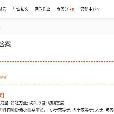
试卷
毕业论文
网教作业
专属分享
帮助中心
文
答案
解决！
买】
otiku.net 欧题库 收集整理
量; 背吃刀量; 切削厚度; 切削宽度
内轮廓最小曲率半径。: 小于或等于; 大于或等于; 大于; 与