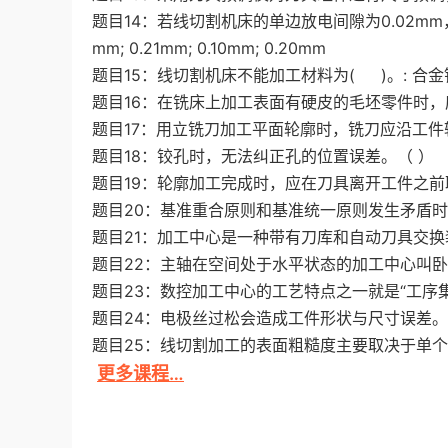
题目14：若线切割机床的单边放电间隙为0.02mm，
mm; 0.21mm; 0.10mm; 0.20mm
题目15：线切割机床不能加工材料为( )。: 合金钢;
题目16：在铣床上加工表面有硬皮的毛坯零件时，
题目17：用立铣刀加工平面轮廓时，铣刀应沿工件
题目18：铰孔时，无法纠正孔的位置误差。（ ）
题目19：轮廓加工完成时，应在刀具离开工件之前
题目20：基准重合原则和基准统一原则发生矛盾
题目21：加工中心是一种带有刀库和自动刀具交换
题目22：主轴在空间处于水平状态的加工中心叫卧
题目23：数控加工中心的工艺特点之一就是“工序集
题目24：电极丝过松会造成工件形状与尺寸误差。
题目25：线切割加工的表面粗糙度主要取决于单个
更多课程…