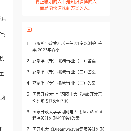
真正聪明的人不是知识渊博的人
而是能快速找到答案的人。
采用
件;
1
《形势与政策》形考任务1专题测验1答
案 2022年春季
铣
2
药剂学（专）-形考作业（一）答案
3
药剂学（专）-形考作业（二）答案
工
4
药剂学（专）-形考作业（三）答案
5
国家开放大学学习网电大《web开发基
孔和
础》形考任务5答案
6
国家开放大学学习网电大《JavaScript
程序设计》形考任务1答案
度
7
国开电大《Dreamweaver网页设计》形