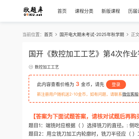
首页
课程分类
新版课程
历届
当前位置：
首页
国开电大期未考试-2025年秋学期
正
国开《数控加工工艺》第4次作业
数控加工工艺
3
此内容查看价格为
金币，请先
登录
新注册用户随机送2-10金币，如有问题，请联系
微信客服
【答案为下面试题答案，请核对试题后再购
题目1：端铣时应根据（ ）选择铣刀的直径。: 侧吃刀
题目2：用立铣刀加工内轮廓时，铣刀半径应（ ）工件