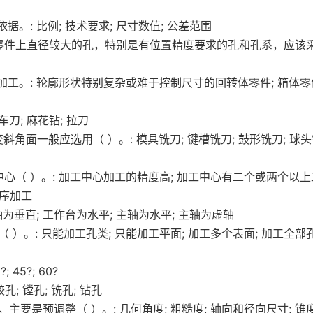
。: 比例; 技术要求; 尺寸数值; 公差范围
零件上直径较大的孔，特别是有位置精度要求的孔和孔系，应该
工。: 轮廓形状特别复杂或难于控制尺寸的回转体零件; 箱体零
刀; 麻花钻; 拉刀
面一般应选用（ ）。: 模具铣刀; 键槽铣刀; 鼓形铣刀; 球头
心（ ）。: 加工中心加工的精度高; 加工中心有二个或两个以上
工序加工
为垂直; 工作台为水平; 主轴为水平; 主轴为虚轴
）。: 只能加工孔类; 只能加工平面; 加工多个表面; 加工全部
45?; 60?
; 镗孔; 铣孔; 钻孔
要是预调整（ ）。: 几何角度; 粗糙度; 轴向和径向尺寸; 锥