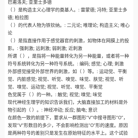
巴甫洛夫; 亚里士多德
（ ）是构造主义心理学的奠基人。: 雷蒙德; 冯特; 亚里士多
德; 柏拉图
（ ）的代表人物为铁钦纳。: 二元论; 唯理论; 构造主义; 唯心
论
（ ）是指直接作用于感觉器官的刺激，如物体在网膜上的投
影。: 强刺激; 远刺激; 弱刺激; 近刺激
所谓（ ），是指将一种能量转化为另一种能量，或者将一种
符号系统转化为另一种符号系统。: 编码; 感觉; 心理; 刺激
外部感觉接受外部世界的刺激，如（ ）等。: 运动觉、平衡
觉、内脏感觉; 视觉、听觉、嗅觉、味觉、肤觉; 视觉、听
觉、嗅觉、运动觉; 视觉、听觉、嗅觉、平衡觉
色觉属于（ ）的一种。: 触觉; 视觉; 嗅觉; 味觉
现代神经生理学的知识告诉我们，大脑直接加工的材料是外
物引起的（ ）。: 神经冲动; 反应; 脑电; 意识
在颜色一致的前提下，要求从一群图形“V”中搜寻图形“O”，
发现“V”形数目的多少，不会影响检测出“O”形的速度。原因
是两种符号的差别只是发生在原始特征的水平上。这个试验