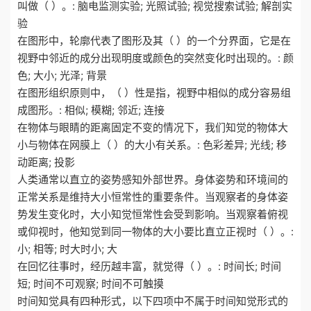
叫做（ ）。: 脑电监测实验; 光照试验; 视觉搜索试验; 解剖实
验
在图形中，轮廓代表了图形及其（ ）的一个分界面，它是在
视野中邻近的成分出现明度或颜色的突然变化时出现的。: 颜
色; 大小; 光泽; 背景
在图形组织原则中，（ ）性是指，视野中相似的成分容易组
成图形。: 相似; 模糊; 邻近; 连接
在物体与眼睛的距离固定不变的情况下，我们知觉的物体大
小与物体在网膜上（ ）的大小有关系。: 色彩差异; 光线; 移
动距离; 投影
人类通常以直立的姿势感知外部世界。身体姿势和环境间的
正常关系是维持大小恒常性的重要条件。当观察者的身体姿
势发生变化时，大小知觉恒常性会受到影响。当观察着俯视
或仰视时，他知觉到同一物体的大小要比直立正视时（ ）。:
小; 相等; 时大时小; 大
在回忆往事时，经历越丰富，就觉得（ ）。: 时间长; 时间
短; 时间不可观察; 时间不可触摸
时间知觉具有四种形式，以下四项中不属于时间知觉形式的