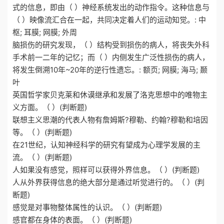
式的信息，即由（ ）神经系统发出的动作指令。这种信息与
（ ）映像流汇合在一起，共同决定着人们的运动知觉。: 中
枢; 耳膜; 网膜; 外周
脑损伤的研究发现，（ ）结构受到损伤的病人，将丧失外科
手术前一二年的记忆；而（ ）内侧发生广泛性损伤的病人，
将发生倒溯10年~20年的逆行性遗忘。: 额页; 网膜; 海马; 颞
叶
英国哲学家贝克莱和休谟继承和发展了洛克思想中的唯物主
义方面。（ ）(判断题)
联想主义思潮的代表人物有詹姆斯?穆勒、约翰?穆勒和培因
等。（ ）(判断题)
在21世纪，认知神经科学的研究有望成为心理学发展的主
流。（ ）(判断题)
人如果没有感觉，照样可以获得外界信息。（ ）(判断题)
人从外界获得信息的绝大部分是通过听觉进行的。（ ）(判
断题)
感觉是对事物整体属性的认识。（ ）(判断题)
感官都在身体的表面。（ ）(判断题)