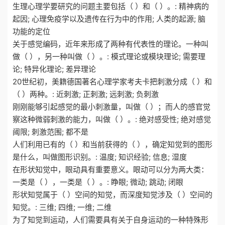
生理心理学要研究的问题主要包括（ ）和（ ）。: 精神病的
起因; 心理免疫学以及遗传在行为中的作用; 人类的起源; 脑
功能的定位
关于感觉编码，近年来形成了两种有代表性的理论。一种叫
做（ ），另一种叫做（ ）。: 模式理论或模块理论; 需要理
论; 特异化理论; 差异理论
20世纪初，美籍德国著名心理学家考夫卡把刺激分成（ ）和
（ ）两种。: 近刺激; 正刺激; 远刺激; 负刺激
刚刚能够引起感觉的最小刺激量，叫做（ ）；而人的感官觉
察这种微弱刺激的能力，叫做（ ）。: 绝对感受性; 绝对感觉
阈限; 刺激范围; 都不是
人们利用已有的（ ）和当前获得的（ ），确定知觉到的图形
是什么，叫做图形识别。: 温度; 知识经验; 信息; 湿度
在形状知觉中，眼动具有重要意义。眼动可以分为两大类：
一类是（ ），一类是（ ）。: 睁眼; 微动; 跳动; 闭眼
形状知觉属于（ ）空间的知觉，而深度知觉涉及（ ）空间的
知觉。: 三维; 四维; 一维; 二维
为了知觉到运动，人们需要具有关于自身运动的一种特殊形