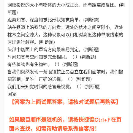
网膜投影的大小与物体的大小成正比，而与距离成反比。(判
断题)
距离知觉、深度知觉比形状知觉简单。(判断题)
站在铁道上沿铁轨的方向看，远处的枕木之间空隙小，近处
枕木之间空隙大。这种现象可以用相对高度这种单眼线索的
原理进行解释。(判断题)
头部中切面上的声音方向最容易判定。(判断题)
时间知觉与空间知觉完全相同。（ ）(判断题)
有些植物也有生物钟。（ ）(判断题)
当我们突然发现一条眼镜蛇正昂首立在我们面前时，我们撒
腿逃跑，是唯一正确的选择。（ ）(判断题)
我们用来知觉时间的感官是视觉。（ ）(判断题)
回复
【答案为上面试题答案，请核对试题后再购买】
otiku.net 欧题库 收集整理
如果题目顺序是随机的，请按快捷键Ctrl+F在页
面内查找，如需帮助请联系微信客服！