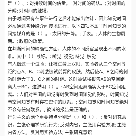
是（ ）。: 对持续时间的估量。; 对时间的确认。; 对时间的
分辨; 对时间的触摸。
由于时间只有在事件进行之后才能做出估计，因此知觉时间
必须通过各种媒介间接地进行。以下四项不属于时间知觉的
间接媒介的是（ ）。: 太阳的升降。; 手表。; 人体的生物周
期。; 政府的政策。
在判断时间的精确性方面，人体的不同感官呈现出不同的水
准。其中（ ）最好。: 听觉; 视觉; 味觉; 触觉
有人做过一个试验：让被试蒙上双眼，实验者从三个空间等
距的点A、B、C刺激被试前臂的皮肤，然后使A、B之间的刺
激时距大于B、C之间的时距。这时被试将报告AB的空间距
离大于BC。这说明（ ）。: AB空间距离确实大于BC空间距
离。; 人们对空间的知觉有时受到时间知觉的影响，时间知觉
与空间知觉有时存在密切的联系。; 空间知觉和时间知觉绝对
不会有任何联系。; 被试的报告是正确的。
行为主义的两个重要特点分别是（ ）和（ ）。: 反对研究意
识，主张心理学研究行为; 反对内省，主张用实验方法; 主张
内省方法，反对用实验方法; 主张研究意识