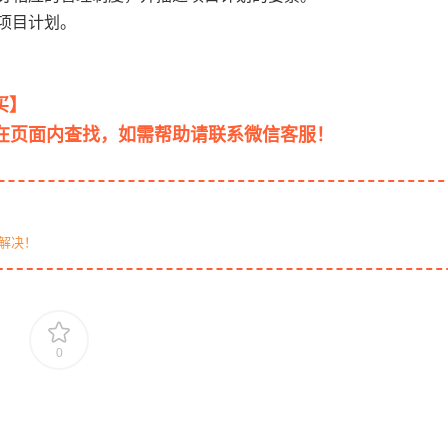
项目计划。
买】
otiku.net 欧题库 收集整理
F在页面内查找，如需帮助请联系微信客服！
解决！
0