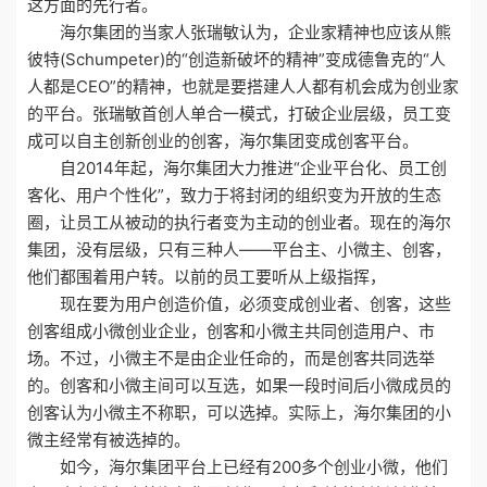
这方面的先行者。
海尔集团的当家人张瑞敏认为，企业家精神也应该从熊
彼特(Schumpeter)的“创造新破坏的精神”变成德鲁克的“人
人都是CEO”的精神，也就是要搭建人人都有机会成为创业家
的平台。张瑞敏首创人单合一模式，打破企业层级，员工变
成可以自主创新创业的创客，海尔集团变成创客平台。
自2014年起，海尔集团大力推进“企业平台化、员工创
客化、用户个性化”，致力于将封闭的组织变为开放的生态
圈，让员工从被动的执行者变为主动的创业者。现在的海尔
集团，没有层级，只有三种人——平台主、小微主、创客，
他们都围着用户转。以前的员工要听从上级指挥，
现在要为用户创造价值，必须变成创业者、创客，这些
创客组成小微创业企业，创客和小微主共同创造用户、市
场。不过，小微主不是由企业任命的，而是创客共同选举
的。创客和小微主间可以互选，如果一段时间后小微成员的
创客认为小微主不称职，可以选掉。实际上，海尔集团的小
微主经常有被选掉的。
如今，海尔集团平台上已经有200多个创业小微，他们