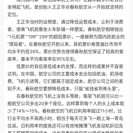
坐得起飞机，是创始人王正华对春秋航空从一开始就坚持的
定位。
王正华当时的设想是，通过降低运营成本，让利于消费
者，使乘飞机就像坐火车卧铺一样便宜。春秋航空相继抛出
“1元机票”“199”“299”的超低票价，一度被称为国内民航业的
“搅局者”。在春秋航空开航以来，其机票价格普遍比市场平
均水平约低36%，票价优势也使得春秋航空保证了较高的客
座率，基本平均客座率在95%左右。
低票价的背后是低成本的支撑，而这样的成果并不容易
达到。在中国，航空公司的主要成本支出包括航油、机场收
费、飞机引进等，它们都属于固定成本，航空公司之间的差
别不大，春秋航空要想降低成本，只能“省钱省到骨头里”。
在春秋航空的飞机上没有头等舱，每架飞机就可以比一
般航空公司多出20多个座位，这样算到每个人的头上成本就
少了14%～15%。春秋航空的飞机日利用率超过11小时，比
行业平均水平高两小时，相当于每天可多飞一趟上海—青岛
往返。日利用率的提高还可以有效地摊薄飞机发动机折旧及