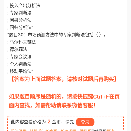
; 投入产出分析法
; 专家判断法
; 因果分析法
; 回归分析法”
“题目30：市场预测方法中的专家判断法包括（ ）。
: 马尔科夫链法
; 德尔菲法
; 专家会议法
; 个人判断法
; 移动平均法”
【答案为上面试题答案，请核对试题后再购买】
otiku.net 欧题库 收集整理
如果题目顺序是随机的，请按快捷键Ctrl+F在页
面内查找，如需帮助请联系微信客服！
2
此内容查看价格为
金币，请先
登录