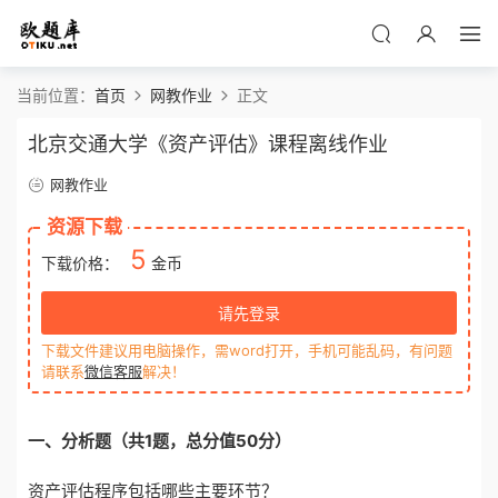
当前位置：
首页
网教作业
正文
北京交通大学《资产评估》课程离线作业
网教作业
资源下载
5
下载价格：
金币
请先登录
下载文件建议用电脑操作，需word打开，手机可能乱码，有问题
请联系
微信客服
解决！
一
、分析题
（共1题
，
总
分值
50分）
资产评估程序包括哪些主要环节？