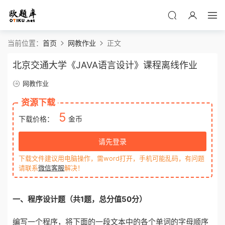
当前位置：
首页
网教作业
正文
北京交通大学《JAVA语言设计》课程离线作业
网教作业
资源下载
5
下载价格：
金币
请先登录
下载文件建议用电脑操作，需word打开，手机可能乱码，有问题
请联系
微信客服
解决！
一
、
程序
设计题
（共1题
，
总
分值
50分）
编写一个程序，将下面的一段文本中的各个单词的字母顺序