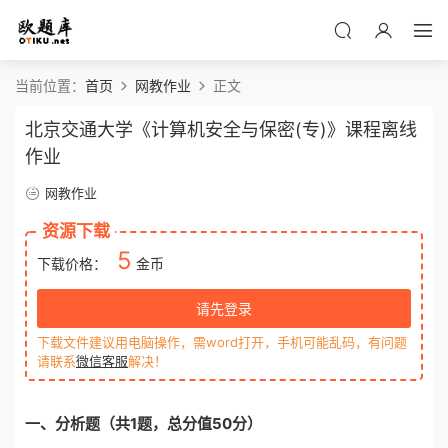
当前位置：
首页
网教作业
正文
北京交通大学《计算机安全与保密(专)》课程离线
作业
网教作业
资源下载
5
下载价格：
金币
请先登录
下载文件建议用电脑操作，需word打开，手机可能乱码，有问题
请联系
微信客服
解决！
一
、分析题
（共1题
，
总
分值
50分）