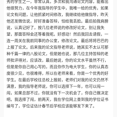
秀的学生之一，非常认真，多次和我沟通论文内容，能看出
他很努力，在今年我指导的学生中，我唯一给的优秀，如果
论文有问题，让他抓紧时间修改，我继续给他做指导，昨天
他还发微信说，好好准备答辩，怕给我丢脸。最后拍我肩膀
说，认真记好了，按几位老师说的修改好论文，别让我失
望，那面答辩会还等着我呢。好感动！然后我回去请假，一
连一周关在我前同事的办公室，修改论文。最后将将巴巴的
上报了论文。后来我的论文指导老师说，她其实不太认可那
种千篇一律的八股论文，但是她也说，那几位主持答辩的老
师批评得对，应该改，最后她说，你的论文水平虽然不行，
但是是你自己用心写的，而且你作为电大学生，你的认真态
度很少见，也很难得，所以在老师来看，你是一个优秀的好
学生。在最后学校往总校上报前，老师们对我的论文仍然不
满意，我的指导老师说，你可以选择下一年，也可以闯一
闯，如果总部不过，你就没有下一次机会了，你自己做决定
吧。我选择了闯，前两天，我在学位网上查到我的学位证书
编号了，学位证估计春节后学校应该能够发下来了。